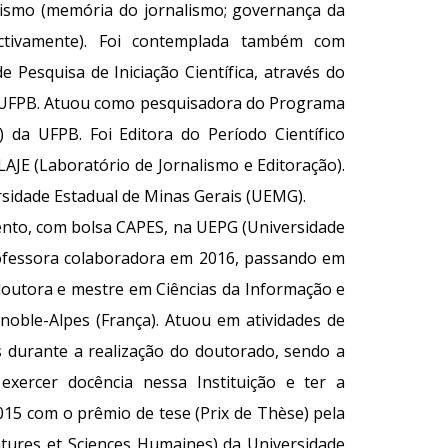
ismo (memória do jornalismo; governança da
pectivamente). Foi contemplada também com
 Pesquisa de Iniciação Científica, através do
UFPB. Atuou como pesquisadora do Programa
 da UFPB. Foi Editora do Período Científico
AJE (Laboratório de Jornalismo e Editoração).
idade Estadual de Minas Gerais (UEMG).
nto, com bolsa CAPES, na UEPG (Universidade
rofessora colaboradora em 2016, passando em
 doutora e mestre em Ciências da Informação e
oble-Alpes (França). Atuou em atividades de
 durante a realização do doutorado, sendo a
exercer docência nessa Instituição e ter a
015 com o prêmio de tese (Prix de Thèse) pela
atures et Sciences Humaines) da Universidade