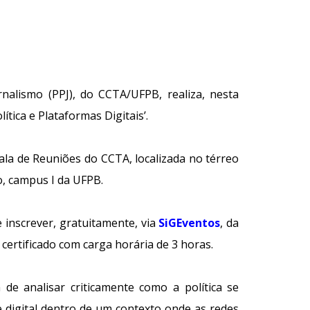
alismo (PPJ), do CCTA/UFPB, realiza, nesta
ítica e Plataformas Digitais’.
ala de Reuniões do CCTA, localizada no térreo
o, campus I da UFPB.
 inscrever, gratuitamente, via
SiGEventos
, da
certificado com carga horária de 3 horas.
 de analisar criticamente como a política se
 digital dentro de um contexto onde as redes