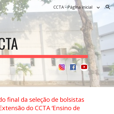
CCTA - Página inicial
ion
CTA
do final da seleção
de bolsistas
 Extensão do CCTA ‘Ensino de