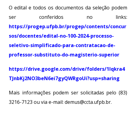
O edital e todos os documentos da seleção podem
ser conferidos no links:
https://progep.ufpb.br/progep/contents/concur
sos/docentes/edital-no-100-2024-processo-
seletivo-simplificado-para-contratacao-de-
professor-substituto-do-magisterio-superior
https://drive.google.com/drive/folders/1lqkra4
TJnbKj2NO3beN6ei7gyQWRgoUi?usp=sharing
Mais informações podem ser solicitadas pelo (83)
3216-7123 ou via e-mail: demus@ccta.ufpb.br.