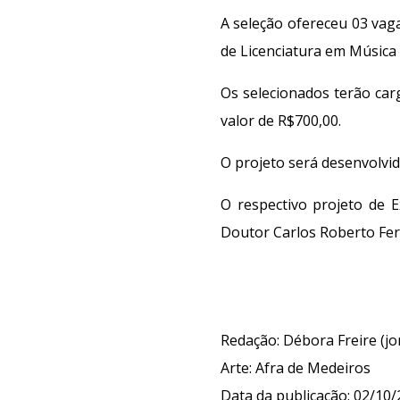
A seleção ofereceu 03 vag
de Licenciatura em Música 
Os selecionados terão car
valor de R$700,00.
O projeto será desenvolvi
O respectivo projeto de
Doutor Carlos Roberto Fer
Redação: Débora Freire (j
Arte
: A
fra de Medeiros
Data da publicação:
02
/
10
/