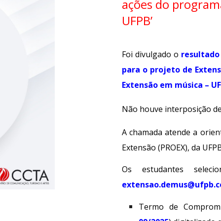
ações do program
UFPB’
Foi divulgado o
resultado 
para o projeto de Exten
Extensão em música – UF
Não houve interposição de
A chamada atende a orie
Extensão (PROEX), da UFPB
Os estudantes seleci
extensao.demus@ufpb.c
Termo de Compromi