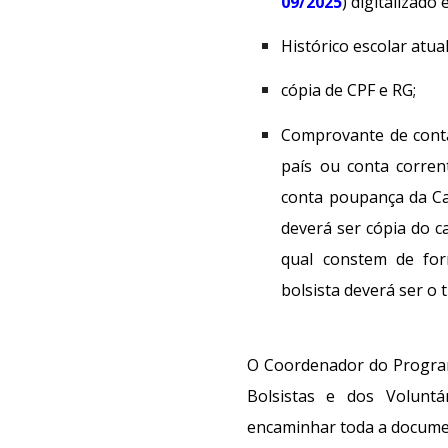
09/2025
) digitalizado
Histórico escolar atua
cópia de CPF e RG;
Comprovante de conta
país ou conta corre
conta poupança da Ca
deverá ser cópia do c
qual constem de for
bolsista
deverá
ser o t
O Coordenador do Program
Bolsistas e dos Volunt
encaminhar toda a docume