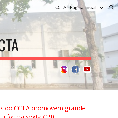
CCTA - Página inicial
ion
CTA
cas do CCTA promovem grande
 próxima sexta (19)