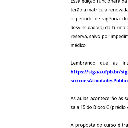
Essa edição funcionará da
terão a matrícula renovada
o período de vigência do 
desvinculado(a) da turma 
reserva, salvo por impedi
médico.
Lembrando que as insc
https://sigaa.ufpb.br/s
scricoesAtividadesPubli
As aulas acontecerão às s
sala 15 do Bloco C (prédio
A proposta do curso é tra