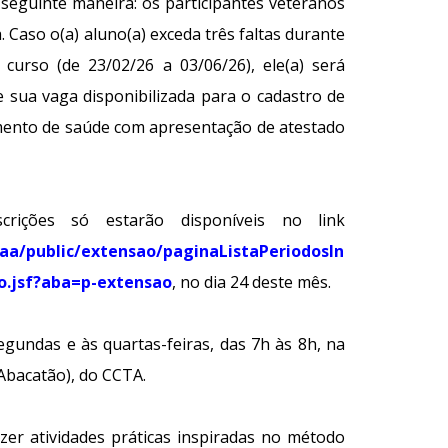
 seguinte maneira: os participantes veteranos
. Caso o(a) aluno(a) exceda três faltas durante
curso (de 23/02/26 a 03/06/26), ele(a) será
e sua vaga disponibilizada para o cadastro de
mento de saúde com apresentação de atestado
rições só estarão disponíveis no link
igaa/public/extensao/paginaListaPeriodosIn
co.jsf?aba=p-extensao
, no dia 24 deste mês.
egundas e às quartas-feiras, das 7h às 8h, na
 Abacatão), do CCTA.
zer atividades práticas inspiradas no método