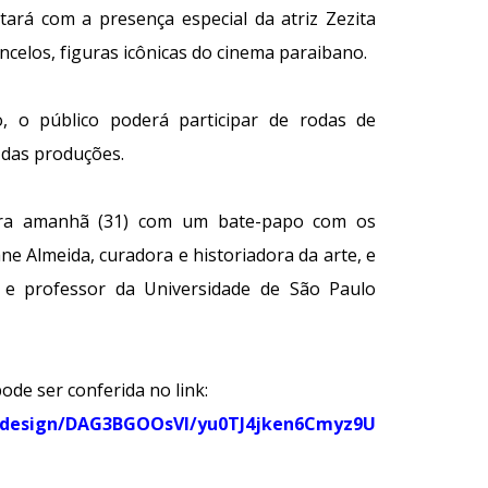
ará com a presença especial da atriz Zezita
celos, figuras icônicas do cinema paraibano.
o, o público poderá participar de rodas de
 das produções.
ra amanhã (31) com um bate-papo com os
ane Almeida, curadora e historiadora da arte, e
a e professor da Universidade de São Paulo
de ser conferida no link:
/design/DAG3BGOOsVI/yu0TJ4jken6Cmyz9U