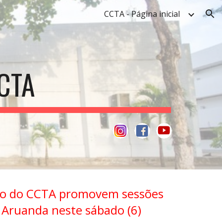
CCTA - Página inicial
ion
CTA
ão do CCTA promovem sessões
e Aruanda neste sábado (6)