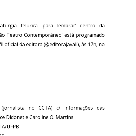
turgia telúrica: para lembrar’ dentro da
leção Teatro Contemporâneo’ está programado
l oficial da editora (@editorajavali), às 17h, no
 (jornalista no CCTA) c/ informações
das
ce Didonet e Caroline O. Martins
TA/UFPB