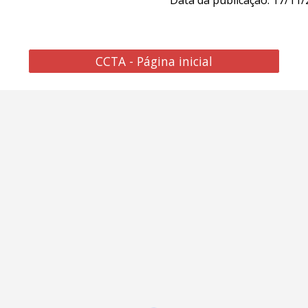
Data da publicação: 1
7
/11/
CCTA - Página inicial