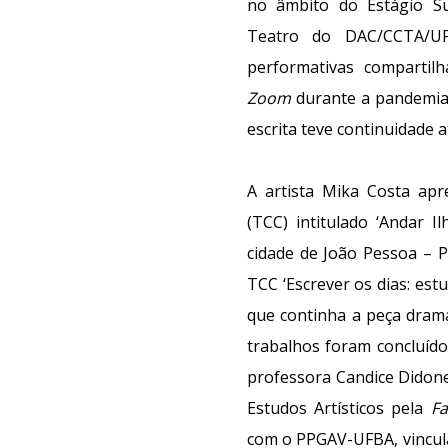
no âmbito do Estágio S
Teatro do DAC/CCTA/U
performativas compartil
Zoom
durante a pandemia 
escrita teve continuidade a
A artista Mika Costa ap
(TCC) intitulado ‘Andar I
cidade de João Pessoa – PB
TCC ‘Escrever os dias: est
que continha a peça drama
trabalhos foram concluído
professora Candice Didone
Estudos Artísticos pela
Fa
com o PPGAV-UFBA, vincula